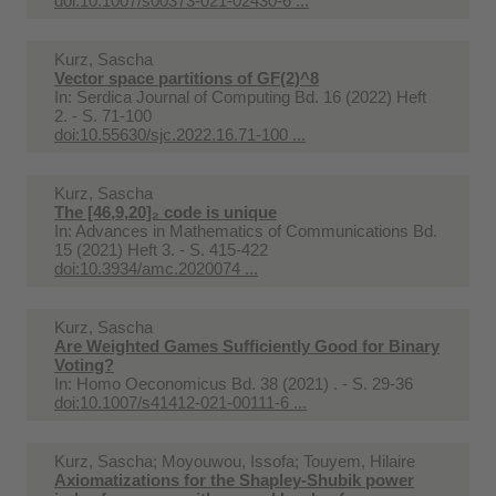
doi:10.1007/s00373-021-02430-6 ...
Kurz, Sascha
Vector space partitions of GF(2)^8
In:
Serdica Journal of Computing Bd. 16 (2022) Heft
2. - S. 71-100
doi:10.55630/sjc.2022.16.71-100 ...
Kurz, Sascha
The [46,9,20]₂ code is unique
In:
Advances in Mathematics of Communications Bd.
15 (2021) Heft 3. - S. 415-422
doi:10.3934/amc.2020074 ...
Kurz, Sascha
Are Weighted Games Sufficiently Good for Binary
Voting?
In:
Homo Oeconomicus Bd. 38 (2021) . - S. 29-36
doi:10.1007/s41412-021-00111-6 ...
Kurz, Sascha; Moyouwou, Issofa; Touyem, Hilaire
Axiomatizations for the Shapley-Shubik power