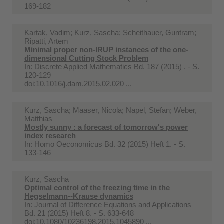
169-182
Kartak, Vadim; Kurz, Sascha; Scheithauer, Guntram;
Ripatti, Artem
Minimal proper non-IRUP instances of the one-
dimensional Cutting Stock Problem
In:
Discrete Applied Mathematics Bd. 187 (2015) . - S.
120-129
doi:10.1016/j.dam.2015.02.020 ...
Kurz, Sascha; Maaser, Nicola; Napel, Stefan; Weber,
Matthias
Mostly sunny : a forecast of tomorrow's power
index research
In:
Homo Oeconomicus Bd. 32 (2015) Heft 1. - S.
133-146
Kurz, Sascha
Optimal control of the freezing time in the
Hegselmann--Krause dynamics
In:
Journal of Difference Equations and Applications
Bd. 21 (2015) Heft 8. - S. 633-648
doi:10.1080/10236198.2015.1045890 ...