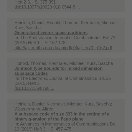
Heft 2-3. - S. 375-391
doi:10.1007/s10623-018-0544-8 ...
Heinlein, Daniel; Honold, Thomas; Kiermaier, Michael;
Kurz, Sascha
Generalized vector space partitions
In:
The Australasian Journal of Combinatorics Bd. 73
(2019) Heft 1. - S. 162-178
http://ajc.maths.uq.edu.au/pdf/73/ajc_v73_p162.pdf
Honold, Thomas; Kiermaier, Michael; Kurz, Sascha
Johnson type bounds for mixed dimension
subspace codes
In:
The Electronic Journal of Combinatorics Bd. 26
(2019) Heft 3
doi:10.37236/8188 ...
Heinlein, Daniel; Kiermaier, Michael; Kurz, Sascha;
Wassermann, Alfred
A subspace code of size 333 in the setting of a
binary q-analog of the Fano plane
In:
Advances in Mathematics of Communications Bd.
13 (2019) Heft 3. - S. 457-475