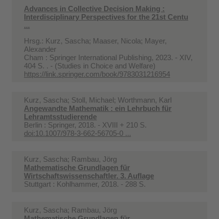
Advances in Collective Decision Making :
Interdisciplinary Perspectives for the 21st Centu
...
Hrsg.: Kurz, Sascha; Maaser, Nicola; Mayer,
Alexander
Cham : Springer International Publishing, 2023. - XIV,
404 S. . - (Studies in Choice and Welfare)
https://link.springer.com/book/9783031216954
Kurz, Sascha; Stoll, Michael; Worthmann, Karl
Angewandte Mathematik : ein Lehrbuch für
Lehramtsstudierende
Berlin : Springer, 2018. - XVIII + 210 S.
doi:10.1007/978-3-662-56705-0 ...
Kurz, Sascha; Rambau, Jörg
Mathematische Grundlagen für
Wirtschaftswissenschaftler. 3. Auflage
Stuttgart : Kohlhammer, 2018. - 288 S.
Kurz, Sascha; Rambau, Jörg
Mathematische Grundlagen für