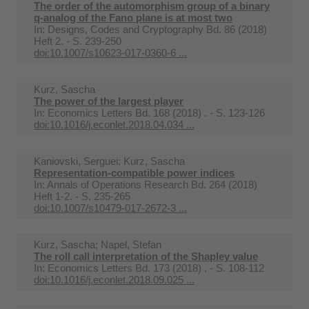
The order of the automorphism group of a binary
q-analog of the Fano plane is at most two
In:
Designs, Codes and Cryptography Bd. 86 (2018)
Heft 2. - S. 239-250
doi:10.1007/s10623-017-0360-6 ...
Kurz, Sascha
The power of the largest player
In:
Economics Letters Bd. 168 (2018) . - S. 123-126
doi:10.1016/j.econlet.2018.04.034 ...
Kaniovski, Serguei; Kurz, Sascha
Representation-compatible power indices
In:
Annals of Operations Research Bd. 264 (2018)
Heft 1-2. - S. 235-265
doi:10.1007/s10479-017-2672-3 ...
Kurz, Sascha; Napel, Stefan
The roll call interpretation of the Shapley value
In:
Economics Letters Bd. 173 (2018) . - S. 108-112
doi:10.1016/j.econlet.2018.09.025 ...