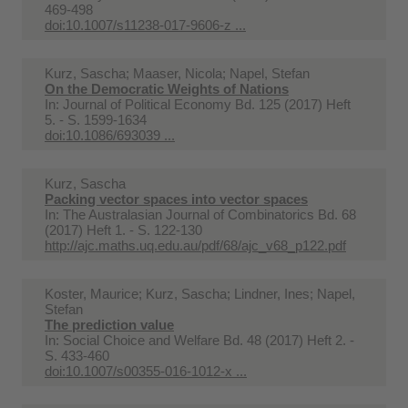
469-498
doi:10.1007/s11238-017-9606-z ...
Kurz, Sascha; Maaser, Nicola; Napel, Stefan
On the Democratic Weights of Nations
In:
Journal of Political Economy Bd. 125 (2017) Heft
5. - S. 1599-1634
doi:10.1086/693039 ...
Kurz, Sascha
Packing vector spaces into vector spaces
In:
The Australasian Journal of Combinatorics Bd. 68
(2017) Heft 1. - S. 122-130
http://ajc.maths.uq.edu.au/pdf/68/ajc_v68_p122.pdf
Koster, Maurice; Kurz, Sascha; Lindner, Ines; Napel,
Stefan
The prediction value
In:
Social Choice and Welfare Bd. 48 (2017) Heft 2. -
S. 433-460
doi:10.1007/s00355-016-1012-x ...