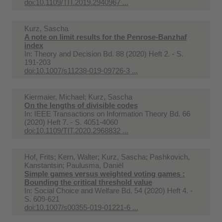
doi:10.1109/TIT.2019.2940967 ...
Kurz, Sascha
A note on limit results for the Penrose-Banzhaf
index
In:
Theory and Decision Bd. 88 (2020) Heft 2. - S.
191-203
doi:10.1007/s11238-019-09726-3 ...
Kiermaier, Michael; Kurz, Sascha
On the lengths of divisible codes
In:
IEEE Transactions on Information Theory Bd. 66
(2020) Heft 7. - S. 4051-4060
doi:10.1109/TIT.2020.2968832 ...
Hof, Frits; Kern, Walter; Kurz, Sascha; Pashkovich,
Kanstantsin; Paulusma, Daniël
Simple games versus weighted voting games :
Bounding the critical threshold value
In:
Social Choice and Welfare Bd. 54 (2020) Heft 4. -
S. 609-621
doi:10.1007/s00355-019-01221-6 ...