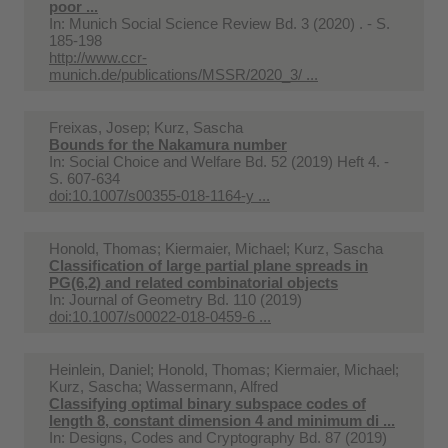
poor ...
In:
Munich Social Science Review Bd. 3 (2020) . - S.
185-198
http://www.ccr-
munich.de/publications/MSSR/2020_3/ ...
Freixas, Josep; Kurz, Sascha
Bounds for the Nakamura number
In:
Social Choice and Welfare Bd. 52 (2019) Heft 4. -
S. 607-634
doi:10.1007/s00355-018-1164-y ...
Honold, Thomas; Kiermaier, Michael; Kurz, Sascha
Classification of large partial plane spreads in
PG(6,2) and related combinatorial objects
In:
Journal of Geometry Bd. 110 (2019)
doi:10.1007/s00022-018-0459-6 ...
Heinlein, Daniel; Honold, Thomas; Kiermaier, Michael;
Kurz, Sascha; Wassermann, Alfred
Classifying optimal binary subspace codes of
length 8, constant dimension 4 and minimum di ...
In:
Designs, Codes and Cryptography Bd. 87 (2019)