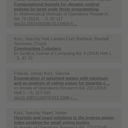
Computational bounds for elevator control
policies by large scale linear programming
In:
Mathematical Methods of Operations Research
Bd. 79 (2014) . - S. 87-117
doi:10.1007/s00186-013-0454-5 ...
Kurz, Sascha; Noll, Landon Curt; Rathbun, Randall;
Simmons, Chuck
Constructing 7-clusters
In:
Serdica Journal of Computing Bd. 8 (2014) Heft 1.
- S. 47-70
Freixas, Josep; Kurz, Sascha
Enumeration of weighted games with minimum
and an analysis of voting power for bipartite c ...
In:
Annals of Operations Research Bd. 222 (2014)
Heft 1. - S. 317-339
doi:10.1007/s10479-013-1348-x ...
Kurz, Sascha; Napel, Stefan
Heuristic and exact solutions to the inverse power
index problem for small voting bodies
In:
Annals of Operations Research Bd. 215 (2014) . -