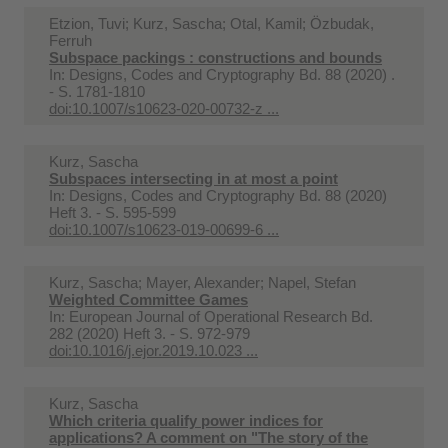
Etzion, Tuvi; Kurz, Sascha; Otal, Kamil; Özbudak,
Ferruh
Subspace packings : constructions and bounds
In:
Designs, Codes and Cryptography Bd. 88 (2020) .
- S. 1781-1810
doi:10.1007/s10623-020-00732-z ...
Kurz, Sascha
Subspaces intersecting in at most a point
In:
Designs, Codes and Cryptography Bd. 88 (2020)
Heft 3. - S. 595-599
doi:10.1007/s10623-019-00699-6 ...
Kurz, Sascha; Mayer, Alexander; Napel, Stefan
Weighted Committee Games
In:
European Journal of Operational Research Bd.
282 (2020) Heft 3. - S. 972-979
doi:10.1016/j.ejor.2019.10.023 ...
Kurz, Sascha
Which criteria qualify power indices for
applications? A comment on "The story of the