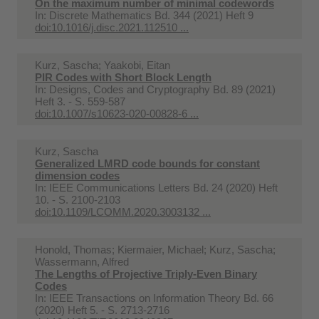
On the maximum number of minimal codewords
In:
Discrete Mathematics Bd. 344 (2021) Heft 9
doi:10.1016/j.disc.2021.112510 ...
Kurz, Sascha; Yaakobi, Eitan
PIR Codes with Short Block Length
In:
Designs, Codes and Cryptography Bd. 89 (2021)
Heft 3. - S. 559-587
doi:10.1007/s10623-020-00828-6 ...
Kurz, Sascha
Generalized LMRD code bounds for constant
dimension codes
In:
IEEE Communications Letters Bd. 24 (2020) Heft
10. - S. 2100-2103
doi:10.1109/LCOMM.2020.3003132 ...
Honold, Thomas; Kiermaier, Michael; Kurz, Sascha;
Wassermann, Alfred
The Lengths of Projective Triply-Even Binary
Codes
In:
IEEE Transactions on Information Theory Bd. 66
(2020) Heft 5. - S. 2713-2716