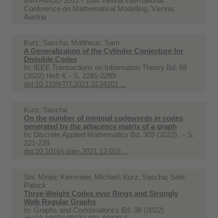
MATHMOD 2022 - 10th Vienna International
Conference on Mathematical Modelling, Vienna,
Austria
Kurz, Sascha; Mattheus, Sam
A Generalization of the Cylinder Conjecture for
Divisible Codes
In:
IEEE Transactions on Information Theory Bd. 68
(2022) Heft 4. - S. 2281-2289
doi:10.1109/TIT.2021.3134201 ...
Kurz, Sascha
On the number of minimal codewords in codes
generated by the adjacency matrix of a graph
In:
Discrete Applied Mathematics Bd. 309 (2022) . - S.
221-228
doi:10.1016/j.dam.2021.12.015 ...
Shi, Minjia; Kiermaier, Michael; Kurz, Sascha; Solé,
Patrick
Three-Weight Codes over Rings and Strongly
Walk Regular Graphs
In:
Graphs and Combinatorics Bd. 38 (2022)