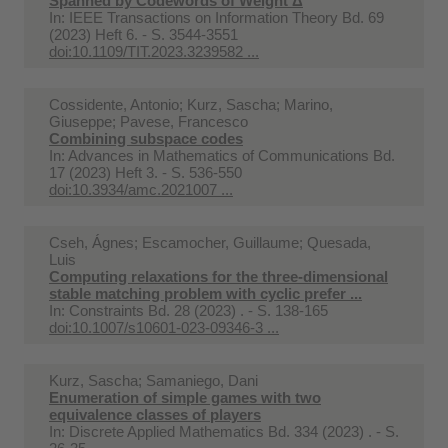
Spanned by Codewords of Weight Δ
In:
IEEE Transactions on Information Theory Bd. 69
(2023) Heft 6. - S. 3544-3551
doi:10.1109/TIT.2023.3239582 ...
Cossidente, Antonio; Kurz, Sascha; Marino,
Giuseppe; Pavese, Francesco
Combining subspace codes
In:
Advances in Mathematics of Communications Bd.
17 (2023) Heft 3. - S. 536-550
doi:10.3934/amc.2021007 ...
Cseh, Ágnes; Escamocher, Guillaume; Quesada,
Luis
Computing relaxations for the three-dimensional
stable matching problem with cyclic prefer ...
In:
Constraints Bd. 28 (2023) . - S. 138-165
doi:10.1007/s10601-023-09346-3 ...
Kurz, Sascha; Samaniego, Dani
Enumeration of simple games with two
equivalence classes of players
In:
Discrete Applied Mathematics Bd. 334 (2023) . - S.