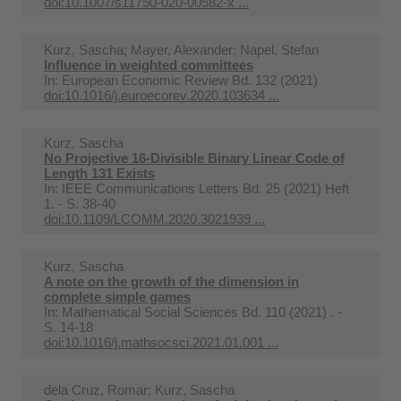
doi:10.1007/s11750-020-00582-x ...
Kurz, Sascha; Mayer, Alexander; Napel, Stefan
Influence in weighted committees
In:
European Economic Review Bd. 132 (2021)
doi:10.1016/j.euroecorev.2020.103634 ...
Kurz, Sascha
No Projective 16-Divisible Binary Linear Code of
Length 131 Exists
In:
IEEE Communications Letters Bd. 25 (2021) Heft
1. - S. 38-40
doi:10.1109/LCOMM.2020.3021939 ...
Kurz, Sascha
A note on the growth of the dimension in
complete simple games
In:
Mathematical Social Sciences Bd. 110 (2021) . -
S. 14-18
doi:10.1016/j.mathsocsci.2021.01.001 ...
dela Cruz, Romar; Kurz, Sascha