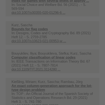
index for games with several levels of approv ...
In:
Social Choice and Welfare Bd. 56 (2021) . - S.
569-594
doi:10.1007/s00355-020-01296-6 ...
Kurz, Sascha
Bounds for flag codes
In:
Designs, Codes and Cryptography Bd. 89 (2021)
Heft 12. - S. 2759-2785
doi:10.1007/s10623-021-00953-w ...
Bouyukliev, Iliya; Bouyuklieva, Stefka; Kurz, Sascha
Computer classification of linear codes
In:
IEEE Transactions on Information Theory Bd. 67
(2021) Heft 12. - S. 7807-7814
doi:10.1109/TIT.2021.3114280 ...
Kießling, Miriam; Kurz, Sascha; Rambau, Jörg
An exact column-generation approach for the lot-
type design problem
In:
TOP : An Official Journal of the Spanish Society of
Statistics and Operations Research Bd. 29 (2021)
Heft 3. - S. 741-780