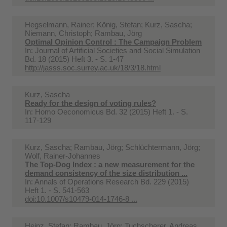
Hegselmann, Rainer; König, Stefan; Kurz, Sascha;
Niemann, Christoph; Rambau, Jörg
Optimal Opinion Control : The Campaign Problem
In:
Journal of Artificial Societies and Social Simulation
Bd. 18 (2015) Heft 3. - S. 1-47
http://jasss.soc.surrey.ac.uk/18/3/18.html
Kurz, Sascha
Ready for the design of voting rules?
In:
Homo Oeconomicus Bd. 32 (2015) Heft 1. - S.
117-129
Kurz, Sascha; Rambau, Jörg; Schlüchtermann, Jörg;
Wolf, Rainer-Johannes
The Top-Dog Index : a new measurement for the
demand consistency of the size distribution ...
In:
Annals of Operations Research Bd. 229 (2015)
Heft 1. - S. 541-563
doi:10.1007/s10479-014-1746-8 ...
Heinz, Stefan; Rambau, Jörg; Tuchscherer, Andreas