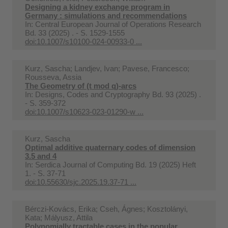
Designing a kidney exchange program in
Germany : simulations and recommendations
In:
Central European Journal of Operations Research
Bd. 33 (2025) . - S. 1529-1555
doi:10.1007/s10100-024-00933-0 ...
Kurz, Sascha; Landjev, Ivan; Pavese, Francesco;
Rousseva, Assia
The Geometry of (t mod q)-arcs
In:
Designs, Codes and Cryptography Bd. 93 (2025) .
- S. 359-372
doi:10.1007/s10623-023-01290-w ...
Kurz, Sascha
Optimal additive quaternary codes of dimension
3.5 and 4
In:
Serdica Journal of Computing Bd. 19 (2025) Heft
1. - S. 37-71
doi:10.55630/sjc.2025.19.37-71 ...
Bérczi-Kovács, Erika; Cseh, Ágnes; Kosztolányi,
Kata; Mályusz, Attila
Polynomially tractable cases in the popular