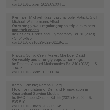
26-35
doi:10.1016/j.dam.2023.03.004 ...
Kiermaier, Michael; Kurz, Sascha; Solé, Patrick; Stoll,
Michael; Wassermann, Alfred
On strongly walk regular graphs, triple sum sets
and their codes
In:
Designs, Codes and Cryptography Bd. 91 (2023) .
- S. 645-675
doi:10.1007/s10623-022-01118-z ...
Kraiczy, Sonja; Cseh, Ágnes; Manlove, David
On weakly and strongly popular rankings
In:
Discrete Applied Mathematics Bd. 340 (2023) . - S.
134-152
doi:10.1016/j.dam.2023.06.041 ...
Kamp, Dominik; Rambau, Jörg
Flow Formulation of Demand Propagation in
Guaranteed Service Models
In:
IFAC-PapersOnLine Bd. 55 (2022) Heft 20. - S.
505-510
doi:10.1016/j.ifacol.2022.09.145 ...