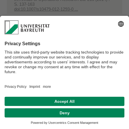
S. 137-163
doi:10.1007/s10479-012-1293-0 ...
Kurz, Sascha
How long does it take to consensus in the
Hegselmann-Krause model?
In:
Proceedings in Applied Mathematics and
Mechanics Bd. 14 (2014) Heft 1. - S. 803-804
doi:10.1002/pamm.201410382 ...
Kurz, Sascha
Measuring Voting Power in Convex Policy Spaces
In:
Economies Bd. 2 (2014) Heft 1. - S. 45-77
doi:10.3390/economies2010045 ...
Napel, Stefan; Nohn, Andreas; Kurz, Sascha
The Nucleolus of Large Majority Games
In:
Economics Letters Bd. 123 (2014) Heft 2. - S. 139-
143
doi:10.1016/j.econlet.2014.01.041 ...
Freixas, Josep; Kurz, Sascha