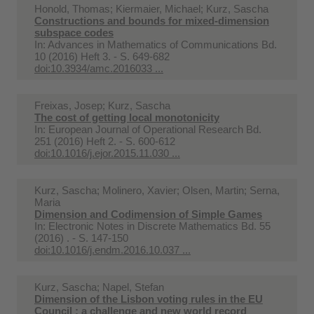
Honold, Thomas; Kiermaier, Michael; Kurz, Sascha
Constructions and bounds for mixed-dimension
subspace codes
In:
Advances in Mathematics of Communications Bd.
10 (2016) Heft 3. - S. 649-682
doi:10.3934/amc.2016033 ...
Freixas, Josep; Kurz, Sascha
The cost of getting local monotonicity
In:
European Journal of Operational Research Bd.
251 (2016) Heft 2. - S. 600-612
doi:10.1016/j.ejor.2015.11.030 ...
Kurz, Sascha; Molinero, Xavier; Olsen, Martin; Serna,
Maria
Dimension and Codimension of Simple Games
In:
Electronic Notes in Discrete Mathematics Bd. 55
(2016) . - S. 147-150
doi:10.1016/j.endm.2016.10.037 ...
Kurz, Sascha; Napel, Stefan
Dimension of the Lisbon voting rules in the EU
Council : a challenge and new world record