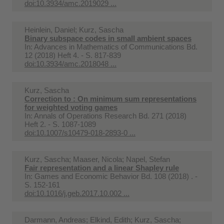
doi:10.3934/amc.2019029 ...
Heinlein, Daniel; Kurz, Sascha
Binary subspace codes in small ambient spaces
In:
Advances in Mathematics of Communications Bd.
12 (2018) Heft 4. - S. 817-839
doi:10.3934/amc.2018048 ...
Kurz, Sascha
Correction to : On minimum sum representations
for weighted voting games
In:
Annals of Operations Research Bd. 271 (2018)
Heft 2. - S. 1087-1089
doi:10.1007/s10479-018-2893-0 ...
Kurz, Sascha; Maaser, Nicola; Napel, Stefan
Fair representation and a linear Shapley rule
In:
Games and Economic Behavior Bd. 108 (2018) . -
S. 152-161
doi:10.1016/j.geb.2017.10.002 ...
Darmann, Andreas; Elkind, Edith; Kurz, Sascha;