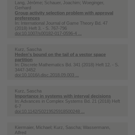
Lang, Jérôme; Schauer, Joachim; Woeginger,
Gerhard
Group activity selection problem with approval
preferences
In:
International Journal of Game Theory Bd. 47
(2018) Heft 3. - S. 767-796
doi:10.1007/s00182-017-0596-4 ...
Kurz, Sascha
Heden's bound on the tail of a vector space
partition
In:
Discrete Mathematics Bd. 341 (2018) Heft 12. - S.
3447-3452
doi:10.1016/j.disc.2018.09.003 ...
Kurz, Sascha
Importance in systems with interval decisions
In:
Advances in Complex Systems Bd. 21 (2018) Heft
6-7
doi:10.1142/S0219525918500248 ...
Kiermaier, Michael; Kurz, Sascha; Wassermann,
Alfred