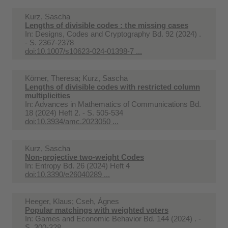
Kurz, Sascha
Lengths of divisible codes : the missing cases
In:
Designs, Codes and Cryptography Bd. 92 (2024) .
- S. 2367-2378
doi:10.1007/s10623-024-01398-7 ...
Körner, Theresa; Kurz, Sascha
Lengths of divisible codes with restricted column
multiplicities
In:
Advances in Mathematics of Communications Bd.
18 (2024) Heft 2. - S. 505-534
doi:10.3934/amc.2023050 ...
Kurz, Sascha
Non-projective two-weight Codes
In:
Entropy Bd. 26 (2024) Heft 4
doi:10.3390/e26040289 ...
Heeger, Klaus; Cseh, Ágnes
Popular matchings with weighted voters
In:
Games and Economic Behavior Bd. 144 (2024) . -
S. 300-328