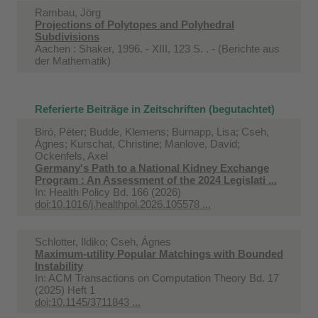
Rambau, Jörg
Projections of Polytopes and Polyhedral
Subdivisions
Aachen : Shaker, 1996. - XIII, 123 S. . - (Berichte aus
der Mathematik)
Referierte Beiträge in Zeitschriften (begutachtet)
Biró, Péter; Budde, Klemens; Burnapp, Lisa; Cseh,
Ágnes; Kurschat, Christine; Manlove, David;
Ockenfels, Axel
Germany's Path to a National Kidney Exchange
Program : An Assessment of the 2024 Legislati ...
In:
Health Policy Bd. 166 (2026)
doi:10.1016/j.healthpol.2026.105578 ...
Schlotter, Ildiko; Cseh, Ágnes
Maximum-utility Popular Matchings with Bounded
Instability
In:
ACM Transactions on Computation Theory Bd. 17
(2025) Heft 1
doi:10.1145/3711843 ...