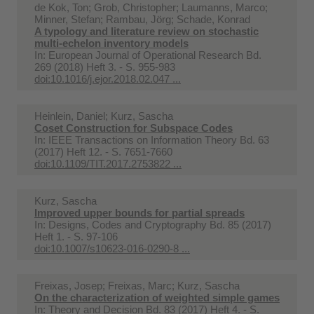
de Kok, Ton; Grob, Christopher; Laumanns, Marco;
Minner, Stefan; Rambau, Jörg; Schade, Konrad
A typology and literature review on stochastic
multi-echelon inventory models
In:
European Journal of Operational Research Bd.
269 (2018) Heft 3. - S. 955-983
doi:10.1016/j.ejor.2018.02.047 ...
Heinlein, Daniel; Kurz, Sascha
Coset Construction for Subspace Codes
In:
IEEE Transactions on Information Theory Bd. 63
(2017) Heft 12. - S. 7651-7660
doi:10.1109/TIT.2017.2753822 ...
Kurz, Sascha
Improved upper bounds for partial spreads
In:
Designs, Codes and Cryptography Bd. 85 (2017)
Heft 1. - S. 97-106
doi:10.1007/s10623-016-0290-8 ...
Freixas, Josep; Freixas, Marc; Kurz, Sascha
On the characterization of weighted simple games
In:
Theory and Decision Bd. 83 (2017) Heft 4. - S.