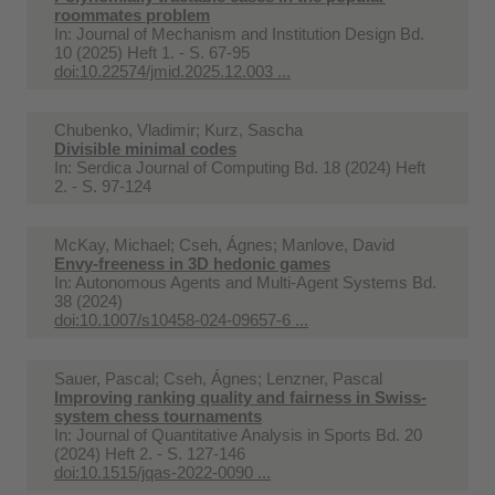
roommates problem
In:
Journal of Mechanism and Institution Design Bd.
10 (2025) Heft 1. - S. 67-95
doi:10.22574/jmid.2025.12.003 ...
Chubenko, Vladimir; Kurz, Sascha
Divisible minimal codes
In:
Serdica Journal of Computing Bd. 18 (2024) Heft
2. - S. 97-124
McKay, Michael; Cseh, Ágnes; Manlove, David
Envy-freeness in 3D hedonic games
In:
Autonomous Agents and Multi-Agent Systems Bd.
38 (2024)
doi:10.1007/s10458-024-09657-6 ...
Sauer, Pascal; Cseh, Ágnes; Lenzner, Pascal
Improving ranking quality and fairness in Swiss-
system chess tournaments
In:
Journal of Quantitative Analysis in Sports Bd. 20
(2024) Heft 2. - S. 127-146
doi:10.1515/jqas-2022-0090 ...