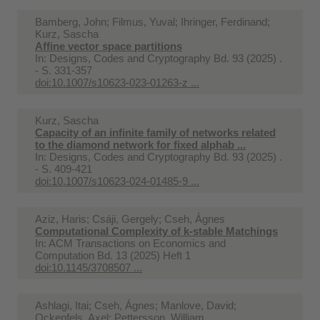
Bamberg, John; Filmus, Yuval; Ihringer, Ferdinand;
Kurz, Sascha
Affine vector space partitions
In:
Designs, Codes and Cryptography Bd. 93 (2025) .
- S. 331-357
doi:10.1007/s10623-023-01263-z ...
Kurz, Sascha
Capacity of an infinite family of networks related
to the diamond network for fixed alphab ...
In:
Designs, Codes and Cryptography Bd. 93 (2025) .
- S. 409-421
doi:10.1007/s10623-024-01485-9 ...
Aziz, Haris; Csáji, Gergely; Cseh, Ágnes
Computational Complexity of k-stable Matchings
In:
ACM Transactions on Economics and
Computation Bd. 13 (2025) Heft 1
doi:10.1145/3708507 ...
Ashlagi, Itai; Cseh, Ágnes; Manlove, David;
Ockenfels, Axel; Pettersson, William