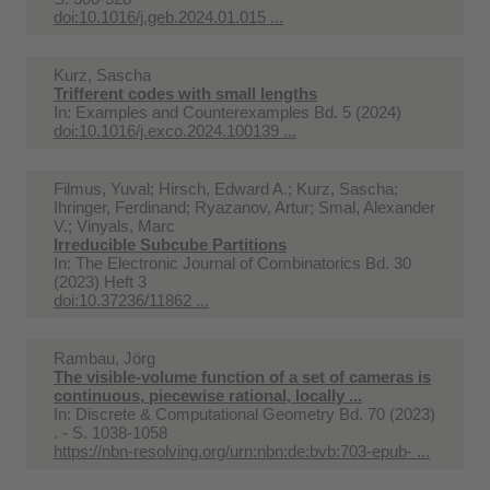
doi:10.1016/j.geb.2024.01.015 ...
Kurz, Sascha
Trifferent codes with small lengths
In:
Examples and Counterexamples Bd. 5 (2024)
doi:10.1016/j.exco.2024.100139 ...
Filmus, Yuval; Hirsch, Edward A.; Kurz, Sascha;
Ihringer, Ferdinand; Ryazanov, Artur; Smal, Alexander
V.; Vinyals, Marc
Irreducible Subcube Partitions
In:
The Electronic Journal of Combinatorics Bd. 30
(2023) Heft 3
doi:10.37236/11862 ...
Rambau, Jörg
The visible-volume function of a set of cameras is
continuous, piecewise rational, locally ...
In:
Discrete & Computational Geometry Bd. 70 (2023)
. - S. 1038-1058
https://nbn-resolving.org/urn:nbn:de:bvb:703-epub- ...